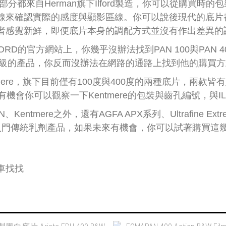
絕大部分都來自Herman旗下Ilford製造，你可以從購買
線來確認實際的感度與顯影區線。你可以說後現代的底片
者感覺新鮮，即便底片本身的調配方式並沒有作出差異的
FORD的官方網站上，你幾乎沒辦法找到PAN 100與PAN
入門級的產品，你反而沒辦法在網路的通路上找到他的購買
tmere，旗下目前僅有100度與400度的兩種底片，兩
調性，下次有機會你可以觀察一下Kentmere的包裝與齒孔編號
entmere之外，還有AGFA APX系列、Ultrafine Ext
的入門傳統乳劑產品，如果未來有機會，你可以試著購買
車找找