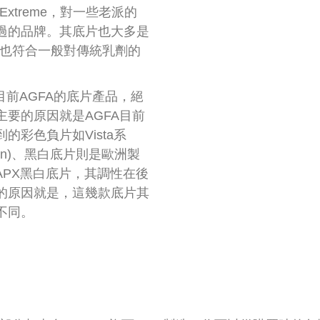
e Extreme，對一些老派的
過的品牌。其底片也大多是
上也符合一般對傳統乳劑的
目前AGFA的底片產品，絕
要的原因就是AGFA目前
彩色負片如Vista系
pan)、黑白底片則是歐洲製
去的APX黑白底片，其調性在後
的原因就是，這幾款底片其
不同。