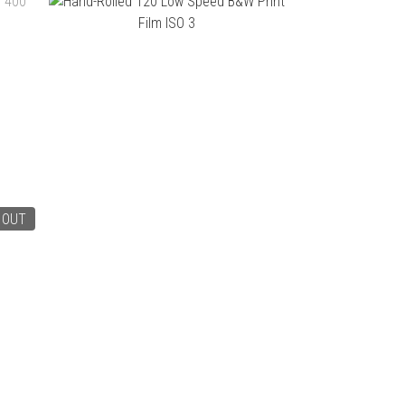
 OUT
ILM
HAND-ROLLED 120 LOW SPEED B&W
PRINT FILM ISO 3
NT$180
NT$180