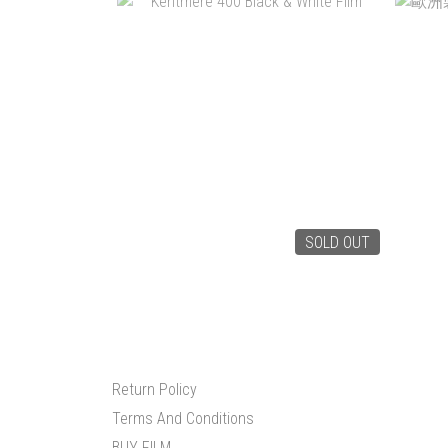
SOLD OUT
KENTMERE 400 BLACK & WHITE
歐洲製
FILM
NT$120
Return Policy
Terms And Conditions
BUY FILM