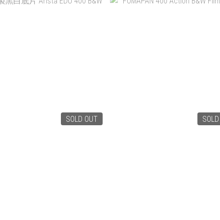
SOLD OUT
SOLD
黑白底片 ARISTA EDU 400
FOMAPAN 400 ACTION B&W F
B&W
400
NT$150