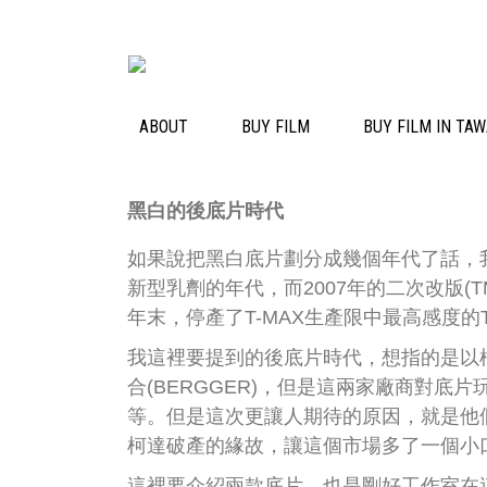
ABOUT
BUY FILM
BUY FILM I
黑白的後底片時代
如果說把黑白底片劃分成幾個年代了話，我
新型乳劑的年代，而2007年的二次改版(
年末，停產了T-MAX生產限中最高感度的T
我這裡要提到的後底片時代，想指的是以柯達
合(BERGGER)，但是這兩家廠商對
等。但是這次更讓人期待的原因，就是他
柯達破產的緣故，讓這個市場多了一個小
這裡要介紹兩款底片，也是剛好工作室在