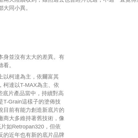
都大同小異。
本身並沒有太大的差異。有
聽看。
上以柯達為主，依爾富其
柯達以T-MAX為主、依
在這些底片產品當中，持續對高
-Grain這樣子的塗佈技
說目前有能力創造新底片的
廠商大多維持著舊技術，像
Retropan320，但依
反的近年也有新的底片品牌