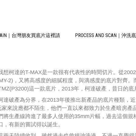
N TAWAIN｜台灣朋友買底片這裡請
PROCESS AND SCAN｜沖
想柯達的T-MAX是一款很有代表性的時間切片。從20
TMY-2)，又將高感度的細膩程度，與滴感度的底片對齊。
MZ(P3200)這一款底片，2013年，柯達破產，昔日的
破產為分界，在2013年後推出新產品的底片種類，近日比
底片玩家來說應都不陌生，他們一直以來都致力於生產暗房
們將生產線跨進了最多人使用的35mm片幅，過去這個規
口，有新的嘗試得以誕生。
這兩天陸續收到，雖然過去也曾經沖洗過，不過一直覺得