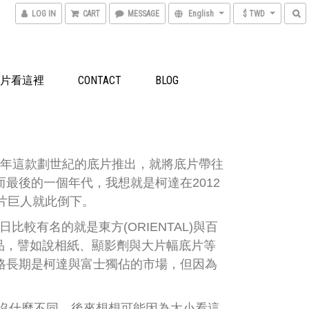
LOG IN
CART
MESSAGE
English
$ TWD
洗底片看這裡
CONTACT
BLOG
02年這款劃世紀的底片推出，就將底片帶往
而最後的一個年代，我想就是柯達在2012
底片巨人就此倒下。
較有名的就是東方(ORIENTAL)與百
產品，譬如說相紙、顯影劑與大片幅底片等
格長期是柯達與富士獨佔的市場，但因為
沒什麼不同，後來想想可能因為太小看這