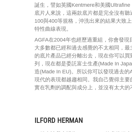
誕生，譬如英國Kentmere和美國Ultrafin
底片人來說，這兩款底片都是完全沒有聽
100與400等規格，沖洗出來的結果大致
特性曲線表現。
AGFA在2004年也經歷過重組，你會發現
大多數都已經和過去感覺的不太相同，最主
的底片產品已經分離出去，現在你可以買到的
列，現在都是委託富士生產(Made In Ja
造(Made In EU)。所以你可以發現過
現代的表現都越趨相同。我自己覺得主要
實在乳劑的調配與成分上，並沒有太大的
ILFORD HERMAN